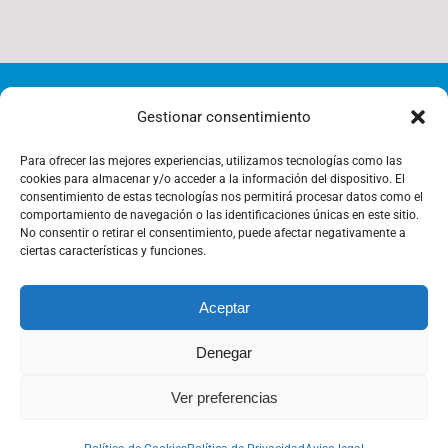
© Copyright 2012 - 2026 | i4-s | All Rights Reserved |
Gestionar consentimiento
Política de Cookies
Para ofrecer las mejores experiencias, utilizamos tecnologías como las
cookies para almacenar y/o acceder a la información del dispositivo. El
consentimiento de estas tecnologías nos permitirá procesar datos como el
comportamiento de navegación o las identificaciones únicas en este sitio.
Política de Privacidad
No consentir o retirar el consentimiento, puede afectar negativamente a
ciertas características y funciones.
Aceptar
Política de Gestión
Denegar
Aviso legal
Ver preferencias