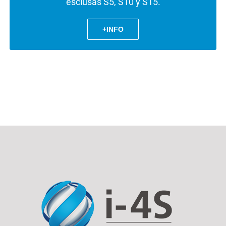
esclusas S5, S10 y S15.
+INFO