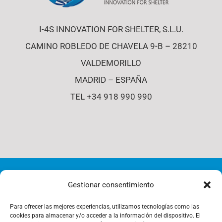
I-4S INNOVATION FOR SHELTER, S.L.U.
CAMINO ROBLEDO DE CHAVELA 9-B – 28210
VALDEMORILLO
MADRID – ESPAÑA
TEL +34 918 990 990
© Copyright 2012 - 2026 | i4-s | All Rights Reserved |
Gestionar consentimiento
Política de Cookies
Para ofrecer las mejores experiencias, utilizamos tecnologías como las
cookies para almacenar y/o acceder a la información del dispositivo. El