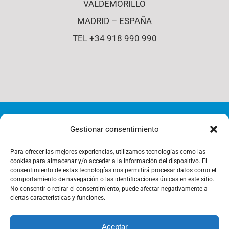
VALDEMORILLO
MADRID – ESPAÑA
TEL +34 918 990 990
© Copyright 2012 - 2026 | i4-s | All Rights Reserved |
Gestionar consentimiento
Política de Cookies
Para ofrecer las mejores experiencias, utilizamos tecnologías como las
cookies para almacenar y/o acceder a la información del dispositivo. El
consentimiento de estas tecnologías nos permitirá procesar datos como el
comportamiento de navegación o las identificaciones únicas en este sitio.
Política de Privacidad
No consentir o retirar el consentimiento, puede afectar negativamente a
ciertas características y funciones.
Aceptar
Política de Gestión