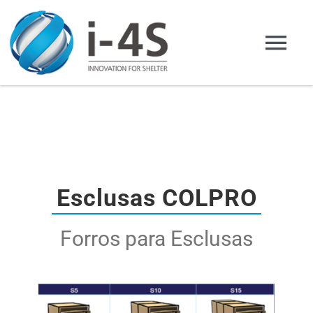
Saltar
al
Tog
contenido
Nav
Home
Compañia
Productos
Esclusas COLPRO
Forros para Esclusas
Aplicaciones
Representaciones