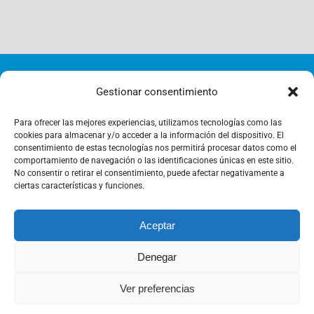
© Copyright 2012 - 2026 | i4-s | All Rights Reserved |
Gestionar consentimiento
Cookies Policy
Para ofrecer las mejores experiencias, utilizamos tecnologías como las
cookies para almacenar y/o acceder a la información del dispositivo. El
consentimiento de estas tecnologías nos permitirá procesar datos como el
comportamiento de navegación o las identificaciones únicas en este sitio.
Privacy Policy
No consentir o retirar el consentimiento, puede afectar negativamente a
ciertas características y funciones.
Aceptar
Management Policy
Denegar
Legal notice
Ver preferencias